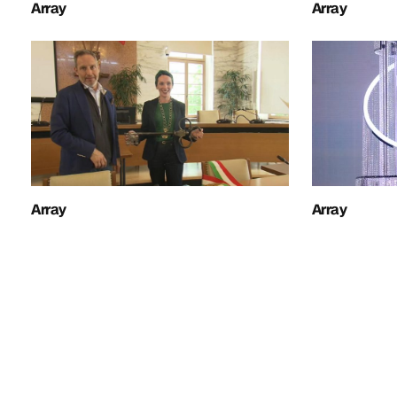
Array
Array
Array
Array