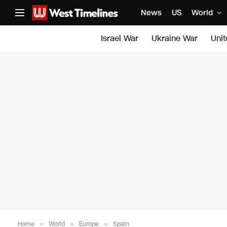
News
US
World
Israel War
Ukraine War
Uni
Home
»
World
»
Europe
»
Spain