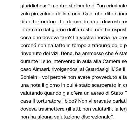
giuridichese” mentre si discute di “un criminale
volo più veloce della storia. Quel che dite è in
di un torturatore. Le domande a cui dovreste r
informato dal giorno dell’arresto, non ha rispos
cosa che doveva fare? La vostra inerzia ha prov
perché non ha fatto in tempo a tradurre delle p
rinvenuto dei vizi. Bene, ha ammesso che è stata
durante il suo intervento in aula alla Camera seg
caso Almasri, rivolgendosi al Guardasigilli.”Se 
Schlein – voi perché non avete provveduto a fa
una nota il giorno in cui è stato scarcerato in cu
valutando quando già c’era un aereo di Stato Fa
casa il torturatore libico? Non vi eravate parla
doveva trasmettere gli atti, non valutarli”, la le
non ha alcuna valutazione discrezionale”.