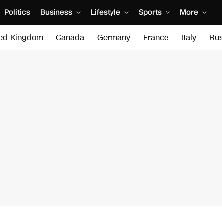
Politics
Business
Lifestyle
Sports
More
ted Kingdom
Canada
Germany
France
Italy
Rus