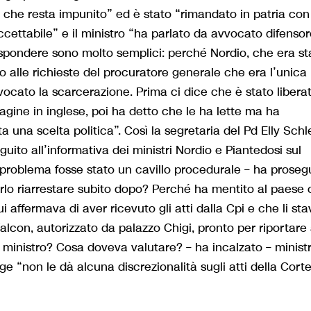
 che resta impunito” ed è stato “rimandato in patria con 
accettabile” e il ministro “ha parlato da avvocato difenso
ispondere sono molto semplici: perché Nordio, che era st
to alle richieste del procuratore generale che era l’unica
ocato la scarcerazione. Prima ci dice che è stato libera
agine in inglese, poi ha detto che le ha lette ma ha
 una scelta politica”. Così la segretaria del Pd Elly Schle
uito all’informativa dei ministri Nordio e Piantedosi sul
il problema fosse stato un cavillo procedurale – ha proseg
rlo riarrestare subito dopo? Perché ha mentito al paese
i affermava di aver ricevuto gli atti dalla Cpi e che li st
lcon, autorizzato da palazzo Chigi, pronto per riportare
ti ministro? Cosa doveva valutare? – ha incalzato – ministr
gge “non le dà alcuna discrezionalità sugli atti della Cort