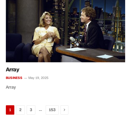
Array
BUSINESS
May 19, 2025
Array
Next
…
1
2
3
153